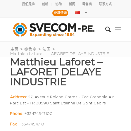
我们是谁
创新
协助
新闻
零售商
联系方式
要求咨询
主页
>
零售商
>
法国
>
Matthieu Laforet – LAFORET DELAYE INDUSTRIE
Matthieu Laforet –
LAFORET DELAYE
INDUSTRIE
Address
: 27, Avenue Roland Garros - Zac Grenoble Air
Parc Est - FR 38590 Saint Etienne De Saint Geoirs
Phone
:
+33474547100
Fax
:
+33474547101