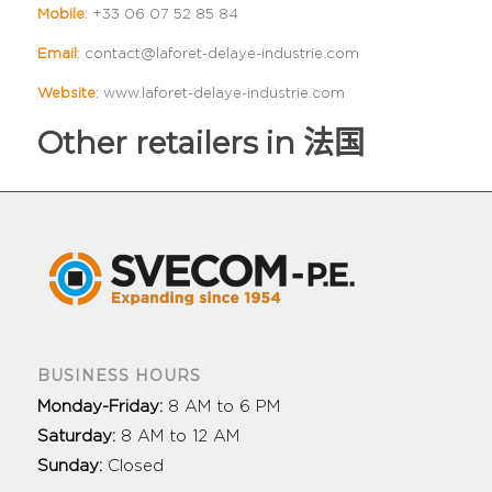
Mobile
:
+33 06 07 52 85 84
Email
:
contact@laforet-delaye-industrie.com
Website
:
www.laforet-delaye-industrie.com
Other retailers in 法国
BUSINESS HOURS
Monday-Friday:
8 AM to 6 PM
Saturday:
8 AM to 12 AM
Sunday:
Closed