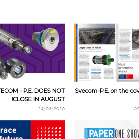
ECOM - P.E. DOES NOT
Svecom-P.E. on the cov
CLOSE IN AUGUST!
24/06/2020
0