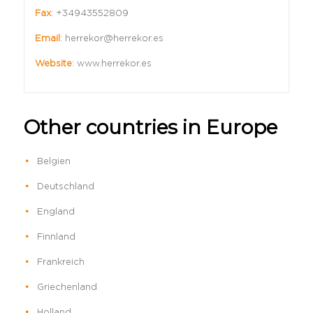
Fax
:
+34943552809
Email
:
herrekor@herrekor.es
Website
:
www.herrekor.es
Other countries in Europe
Belgien
Deutschland
England
Finnland
Frankreich
Griechenland
Holland