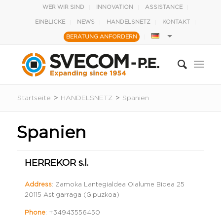
WER WIR SIND
INNOVATION
ASSISTANCE
EINBLICKE
NEWS
HANDELSNETZ
KONTAKT
BERATUNG ANFORDERN
Startseite
>
HANDELSNETZ
>
Spanien
Spanien
HERREKOR s.l.
Address
: Zamoka Lantegialdea Oialume Bidea 25
20115 Astigarraga (Gipuzkoa)
Phone
:
+34943556450