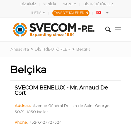
BİZ KİMİZ
YENİLİK
YARDIM
DİSTRİBÜTÖRLER
İLETİŞİM
TAVSIYE TALEP EDIN
Anasayfa
>
DİSTRİBÜTÖRLER
>
Belçika
Belçika
SVECOM BENELUX - Mr. Arnaud De
Cort
Address
: Avenue Général Dossin de Saint Georges
50/9, 1050 Ixelles
Phone
:
+32(0)27727324