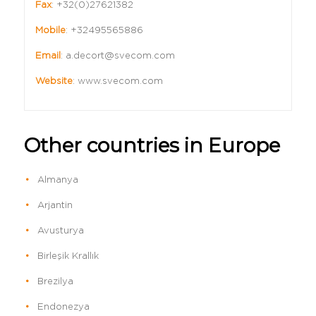
Fax
:
+32(0)27621382
Mobile
:
+32495565886
Email
:
a.decort@svecom.com
Website
:
www.svecom.com
Other countries in Europe
Almanya
Arjantin
Avusturya
Birleşik Krallık
Brezilya
Endonezya