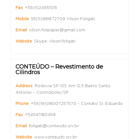
Fax
:
+55(11)24551015
Mobile
:
55(11)981672709 Vilson Foligati
Email
:
vilson.folipaper@gmail.com
Website
:
Skype: vilson.foligati
CONTEÚDO – Revestimento de
Cilindros
Address
: Rodovia SP-133, Km 12,5 Bairro Santo
Antonio – Cosmópolis/SP
Phone
:
+55(19)08007257570 – Contato Sr. Eduardo
Fax
:
+541147180459
Email
:
foligati@conteudo.srv.br
Website
:
www.conteudo.srv.br