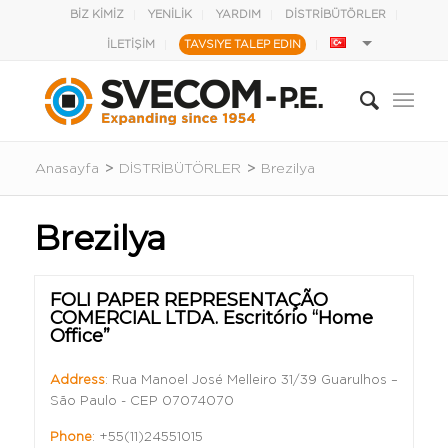
BİZ KİMİZ
YENİLİK
YARDIM
DİSTRİBÜTÖRLER
İLETİŞİM
TAVSIYE TALEP EDIN
Anasayfa
>
DİSTRİBÜTÖRLER
>
Brezilya
Brezilya
FOLI PAPER REPRESENTAÇÃO
COMERCIAL LTDA. Escritório “Home
Office”
Address
: Rua Manoel José Melleiro 31/39 Guarulhos –
São Paulo - CEP 07074070
Phone
:
+55(11)24551015