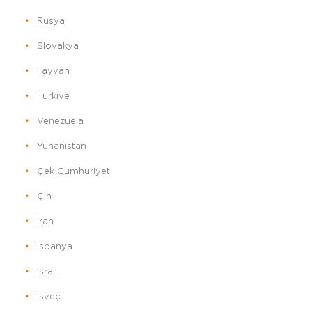
Rusya
Slovakya
Tayvan
Türkiye
Venezuela
Yunanistan
Çek Cumhuriyeti
Çin
İran
İspanya
İsrail
İsveç