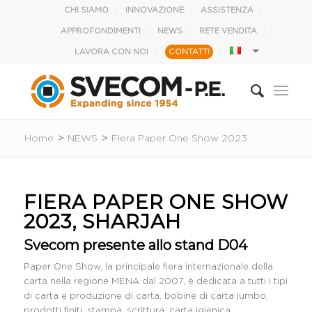
CHI SIAMO
INNOVAZIONE
ASSISTENZA
APPROFONDIMENTI
NEWS
RETE VENDITA
LAVORA CON NOI
CONTATTI
Home
>
NEWS
>
Fiera Paper One Show 2023
FIERA PAPER ONE SHOW
2023, SHARJAH
Svecom presente allo stand D04
Paper One Show, la principale fiera internazionale della
carta nella regione MENA dal 2007, è dedicata a tutti i tipi
di carta e produzione di carta, bobine di carta jumbo,
prodotti finiti, stampa, scrittura, carta igienica,