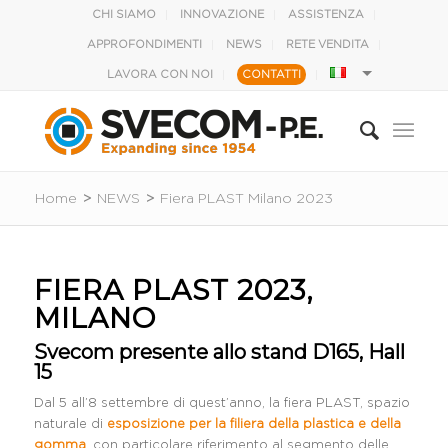
CHI SIAMO
INNOVAZIONE
ASSISTENZA
APPROFONDIMENTI
NEWS
RETE VENDITA
LAVORA CON NOI
CONTATTI
Home
>
NEWS
>
Fiera PLAST Milano 2023
FIERA PLAST 2023,
MILANO
Svecom presente allo stand D165, Hall
15
Dal 5 all’8 settembre di quest’anno, la fiera PLAST, spazio
naturale di
esposizione per la filiera della plastica e della
gomma
, con particolare riferimento al segmento delle