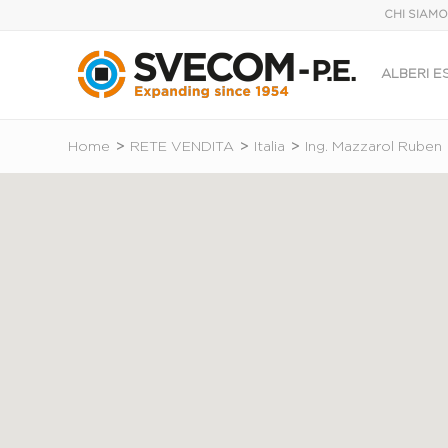
CHI SIAMO
ALBERI ES
Home
>
RETE VENDITA
>
Italia
>
Ing. Mazzarol Ruben