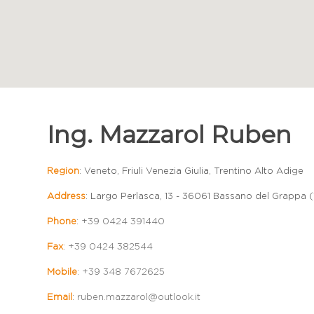
Ing. Mazzarol Ruben
Region
: Veneto, Friuli Venezia Giulia, Trentino Alto Adige
Address
: Largo Perlasca, 13 - 36061 Bassano del Grappa 
Phone
:
+39 0424 391440
Fax
:
+39 0424 382544
Mobile
:
+39 348 7672625
Email
:
ruben.mazzarol@outlook.it