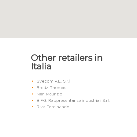
Other retailers in
Italia
Svecom P.E. S.r.l.
Breda Thomas
Neri Maurizio
B.F.G. Rappresentanze industriali S.r.l.
Riva Ferdinando