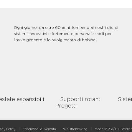
Ogni giorno, da oltre 60 anni, forniamo ai nostri clienti
sistemi innovativi e fortemente personalizzabili per
l’avvolgimento e lo svolgimento di bobine.
estate espansibili
Supporti rotanti
Siste
Progetti
acy Policy
Condizioni di vendita
Whistleblowing
Modello 231/01 – codice