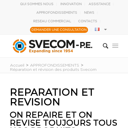
QUI SOMMES NOUS
INNOVATION
ASSISTANCE
APPROFONDISSEMENTS
NEWS
RESEAU COMMERCIAL
CONTACTS
DEMANDER UNE CONSULTATION
Accueil
>
APPROFONDISSEMENTS
>
Réparation et révision des produits Svecom
REPARATION ET
REVISION
ON REPAIRE ET ON
REVISE TOUJOURS TOUS