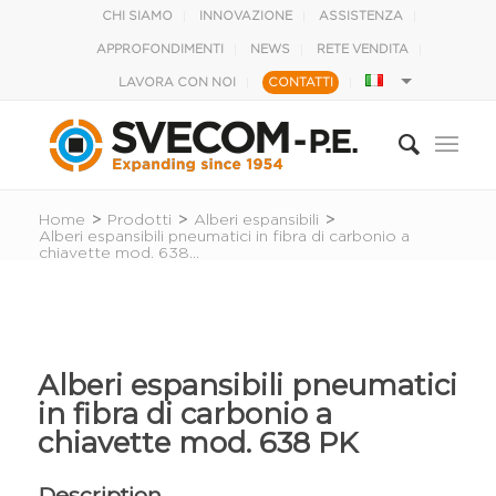
CHI SIAMO
INNOVAZIONE
ASSISTENZA
APPROFONDIMENTI
NEWS
RETE VENDITA
LAVORA CON NOI
CONTATTI
Home
>
Prodotti
>
Alberi espansibili
>
Alberi espansibili pneumatici in fibra di carbonio a
chiavette mod. 638...
Alberi espansibili pneumatici
in fibra di carbonio a
chiavette mod. 638 PK
Description