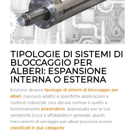
TIPOLOGIE DI SISTEMI DI
BLOCCAGGIO PER
ALBERI: ESPANSIONE
INTERNA O ESTERNA
Esistono diverse
tipologie di sistemi di bloccaggio per
alberi
, ciascuno adatto a specifiche applicazioni e
contesti industriali. Uno dei più comuni è quello a
funzionamento
pneumatico
, apprezzato per la sua
semplicità d’uso e affidabilità.In generale, questi
meccanismi di serraggio per alberi possono essere
classificati in due categorie
: