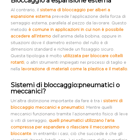
Bloccaggio a espansione esterna
Al contrario, il
sistema di bloccaggio per alberi a
espansione esterna
prevede l’applicazione della forza di
serraggio esterna, parallela al pezzo da lavorare. Questo
metodo
è comune in applicazioni in cui non è possibile
accedere all’interno
dell’anima della bobina, oppure in
situazioni dove il diametro esterno del rullo è di
dimensioni standard e richiede un fissaggio sicuro.
Questa tipologia è molto
utilizzata per bloccare coltelli
rotanti
, o altri strumenti impiegati nei processi di taglio e
nella
lavorazione di materiali come la plastica e il metallo
.
Sistemi di bloccaggio:pneumatici o
meccanici?
Un’altra distinzione importante da fare è tra i
sistemi di
bloccaggio meccanici e pneumatici
. Mentre quelli
meccanici funzionano tramite l’azionamento fisico di leve
o viti di serraggio,
quelli pneumatici utilizzano l’aria
compressa per espandere o rilasciare il meccanismo
bloccante
. In entrambi i casi, ciò che succede è che gli