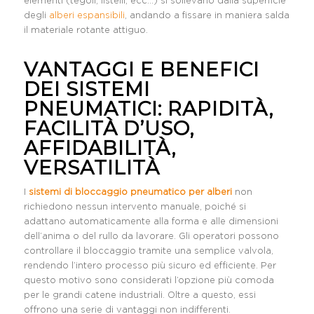
elementi (tegoli, listelli, ecc…) si sollevano dalla superficie
degli
alberi espansibili
, andando a fissare in maniera salda
il materiale rotante attiguo.
VANTAGGI E BENEFICI
DEI SISTEMI
PNEUMATICI: RAPIDITÀ,
FACILITÀ D’USO,
AFFIDABILITÀ,
VERSATILITÀ
I
sistemi di bloccaggio pneumatico per alberi
non
richiedono nessun intervento manuale, poiché si
adattano automaticamente alla forma e alle dimensioni
dell’anima o del rullo da lavorare. Gli operatori possono
controllare il bloccaggio tramite una semplice valvola,
rendendo l’intero processo più sicuro ed efficiente. Per
questo motivo sono considerati l’opzione più comoda
per le grandi catene industriali. Oltre a questo, essi
offrono una serie di vantaggi non indifferenti.