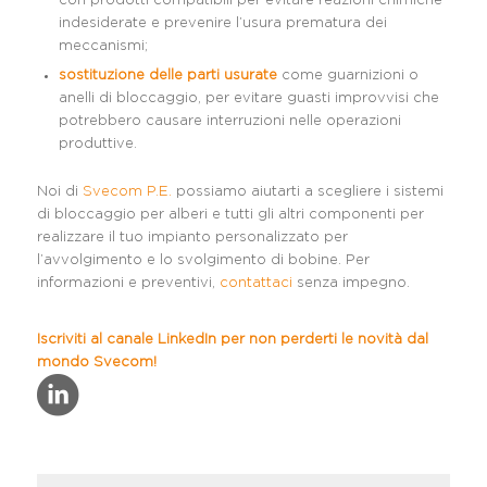
con prodotti compatibili per evitare reazioni chimiche
indesiderate e prevenire l’usura prematura dei
meccanismi;
sostituzione delle parti usurate
come guarnizioni o
anelli di bloccaggio, per evitare guasti improvvisi che
potrebbero causare interruzioni nelle operazioni
produttive.
Noi di
Svecom P.E.
possiamo aiutarti a scegliere i sistemi
di bloccaggio per alberi e tutti gli altri componenti per
realizzare il tuo impianto personalizzato per
l’avvolgimento e lo svolgimento di bobine. Per
informazioni e preventivi,
contattaci
senza impegno.
Iscriviti al canale LinkedIn per non perderti le novità dal
mondo
Svecom
!