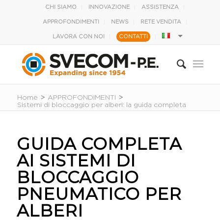
CHI SIAMO
INNOVAZIONE
ASSISTENZA
APPROFONDIMENTI
NEWS
RETE VENDITA
LAVORA CON NOI
CONTATTI
Home
>
APPROFONDIMENTI
>
Sistemi di bloccaggio per alberi: la guida completa
GUIDA COMPLETA
AI SISTEMI DI
BLOCCAGGIO
PNEUMATICO PER
ALBERI